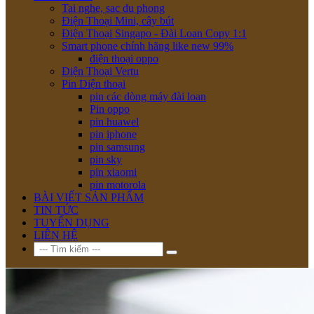
Tai nghe, sac du phong
Điện Thoại Mini, cây bút
Điện Thoại Singapo - Đài Loan Copy 1:1
Smart phone chính hãng like new 99%
điện thoại oppo
Điện Thoại Vertu
Pin Diện thoại
pin các dòng máy đài loan
Pin oppo
pin huawel
pin iphone
pin samsung
pin sky
pin xiaomi
pin motorola
BÀI VIẾT SẢN PHẨM
TIN TỨC
TUYỂN DỤNG
LIÊN HỆ