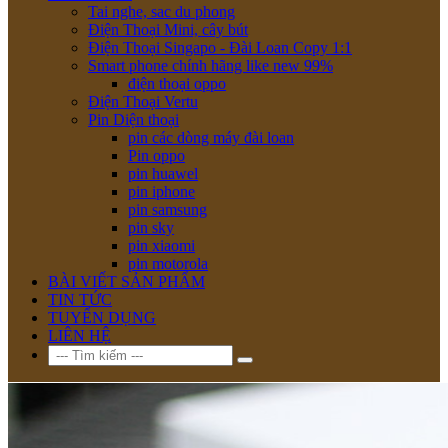
Tai nghe, sac du phong
Điện Thoại Mini, cây bút
Điện Thoại Singapo - Đài Loan Copy 1:1
Smart phone chính hãng like new 99%
điện thoại oppo
Điện Thoại Vertu
Pin Diện thoại
pin các dòng máy đài loan
Pin oppo
pin huawel
pin iphone
pin samsung
pin sky
pin xiaomi
pin motorola
BÀI VIẾT SẢN PHẨM
TIN TỨC
TUYỂN DỤNG
LIÊN HỆ