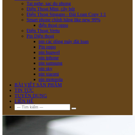
Tai nghe, sac du phong
Điện Thoại Mini, cây bút
Điện Thoại Singapo - Đài Loan Copy 1:1
Smart phone chính hãng like new 99%
điện thoại oppo
Điện Thoại Vertu
Pin Diện thoại
pin các dòng máy đài loan
Pin oppo
pin huawel
pin iphone
pin samsung
pin sky
pin xiaomi
pin motorola
BÀI VIẾT SẢN PHẨM
TIN TỨC
TUYỂN DỤNG
LIÊN HỆ