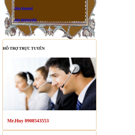
pin xiaomi
pin motorola
HỖ TRỢ TRỰC TUYẾN
Mr.Huy 0908543553