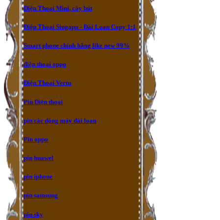
Điện Thoại Mini, cây bút
Điện Thoại Singapo - Đài Loan Copy 1:1
Smart phone chính hãng like new 99%
điện thoại oppo
Điện Thoại Vertu
Pin Diện thoại
pin các dòng máy đài loan
Pin oppo
pin huawel
pin iphone
pin samsung
pin sky