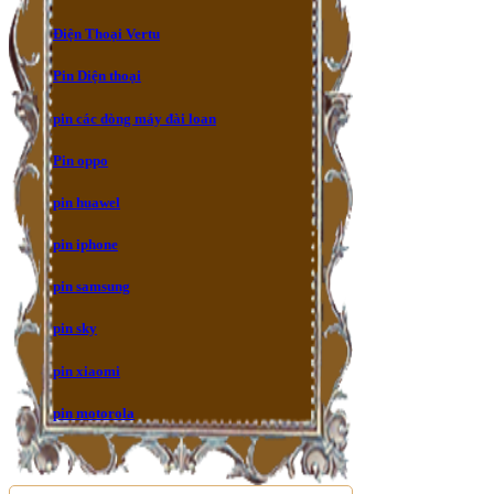
Điện Thoại Vertu
Pin Diện thoại
pin các dòng máy đài loan
Pin oppo
pin huawel
pin iphone
pin samsung
pin sky
pin xiaomi
pin motorola