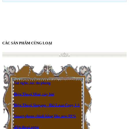
CÁC SẢN PHẨM CÙNG LOẠI
Tai nghe, sac du phong
Điện Thoại Mini, cây bút
Điện Thoại Singapo - Đài Loan Copy 1:1
Smart phone chính hãng like new 99%
điện thoại oppo