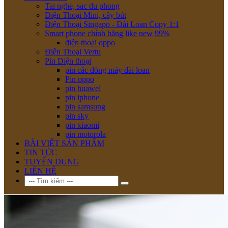
Tai nghe, sac du phong
Điện Thoại Mini, cây bút
Điện Thoại Singapo - Đài Loan Copy 1:1
Smart phone chính hãng like new 99%
điện thoại oppo
Điện Thoại Vertu
Pin Diện thoại
pin các dòng máy đài loan
Pin oppo
pin huawel
pin iphone
pin samsung
pin sky
pin xiaomi
pin motorola
BÀI VIẾT SẢN PHẨM
TIN TỨC
TUYỂN DỤNG
LIÊN HỆ