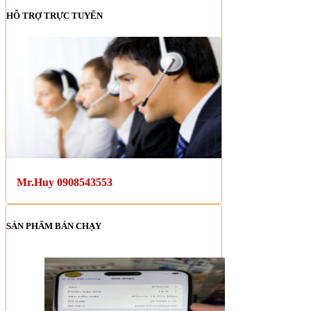
HỖ TRỢ TRỰC TUYẾN
Mr.Huy 0908543553
SẢN PHẨM BÁN CHẠY