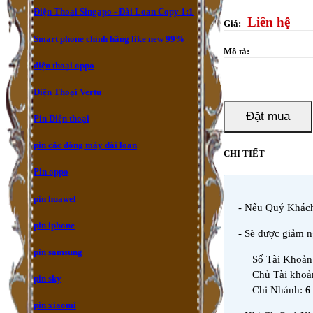
Điện Thoại Singapo - Đài Loan Copy 1:1
Liên hệ
Giá:
Smart phone chính hãng like new 99%
Mô tả:
điện thoại oppo
Điện Thoại Vertu
Đặt mua
Pin Diện thoại
pin các dòng máy đài loan
CHI TIẾT
Pin oppo
pin huawel
- Nếu Quý Khác
pin iphone
- Sẽ được giảm 
pin samsung
Số Tài Khoả
Chủ Tài khoả
pin sky
Chi Nhánh:
6
pin xiaomi