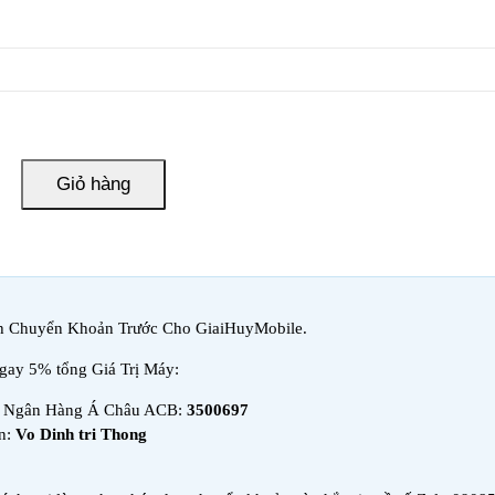
Giỏ hàng
h Chuyển Khoản Trước Cho GiaiHuyMobile.
ngay 5% tổng Giá Trị Máy:
n Ngân Hàng Á Châu ACB:
3500697
n:
Vo Dinh tri Thong