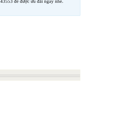
543553 để được ưu đãi ngay nhé.