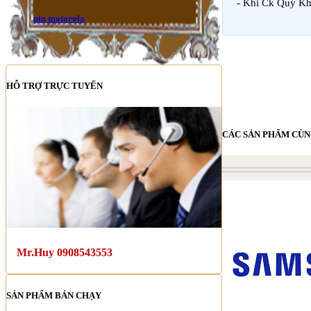
- Khi Ck Quý Kh
pin motorola
HỖ TRỢ TRỰC TUYẾN
CÁC SẢN PHẨM CÙN
Mr.Huy 0908543553
SẢN PHẨM BÁN CHẠY