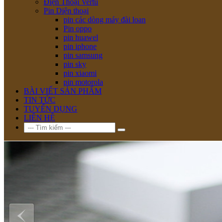
Điện Thoại Vertu
Pin Diện thoại
pin các dòng máy đài loan
Pin oppo
pin huawel
pin iphone
pin samsung
pin sky
pin xiaomi
pin motorola
BÀI VIẾT SẢN PHẨM
TIN TỨC
TUYỂN DỤNG
LIÊN HỆ