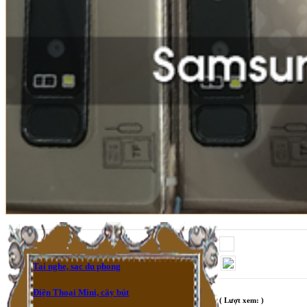
Tai nghe, sac du phong
Điện Thoại Mini, cây bút
( Lượt xem: )