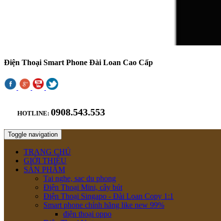
Điện Thoại Smart Phone Đài Loan Cao Cấp
0908.543.553
HOTLINE:
Toggle navigation
TRANG CHỦ
GIỚI THIỆU
SẢN PHẨM
Tai nghe, sac du phong
Điện Thoại Mini, cây bút
Điện Thoại Singapo - Đài Loan Copy 1:1
Smart phone chính hãng like new 99%
điện thoại oppo