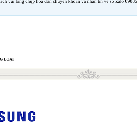
ách vui lòng chụp hóa đơn chuyển khoản và nhắn tin về số Zalo 0908
G LOẠI