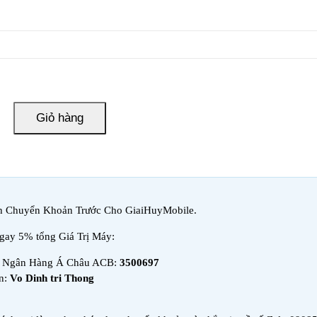
Giỏ hàng
h Chuyển Khoản Trước Cho GiaiHuyMobile.
ngay 5% tổng Giá Trị Máy:
n Ngân Hàng Á Châu ACB:
3500697
n:
Vo Dinh tri Thong