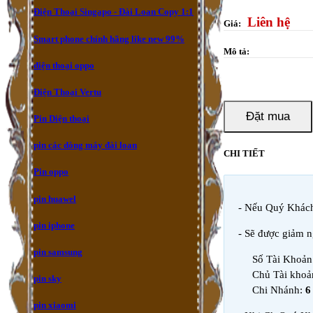
Điện Thoại Singapo - Đài Loan Copy 1:1
Liên hệ
Giá:
Smart phone chính hãng like new 99%
Mô tả:
điện thoại oppo
Điện Thoại Vertu
Đặt mua
Pin Diện thoại
pin các dòng máy đài loan
CHI TIẾT
Pin oppo
pin huawel
- Nếu Quý Khác
pin iphone
- Sẽ được giảm 
pin samsung
Số Tài Khoả
Chủ Tài khoả
pin sky
Chi Nhánh:
6
pin xiaomi