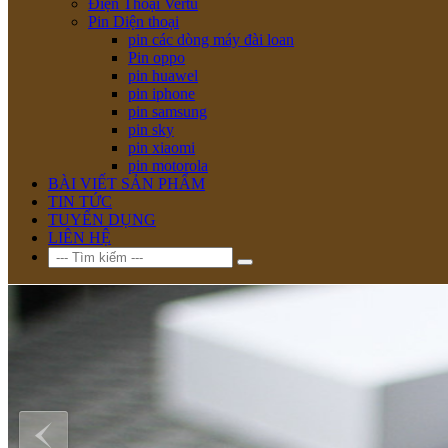
Điện Thoại Vertu
Pin Diện thoại
pin các dòng máy đài loan
Pin oppo
pin huawel
pin iphone
pin samsung
pin sky
pin xiaomi
pin motorola
BÀI VIẾT SẢN PHẨM
TIN TỨC
TUYỂN DỤNG
LIÊN HỆ