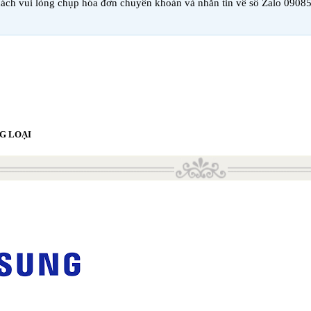
ách vui lòng chụp hóa đơn chuyển khoản và nhắn tin về số Zalo 0908
G LOẠI