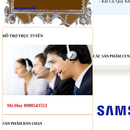
- Khi Ck Quý Kh
pin motorola
HỖ TRỢ TRỰC TUYẾN
CÁC SẢN PHẨM CÙN
Mr.Huy 0908543553
SẢN PHẨM BÁN CHẠY