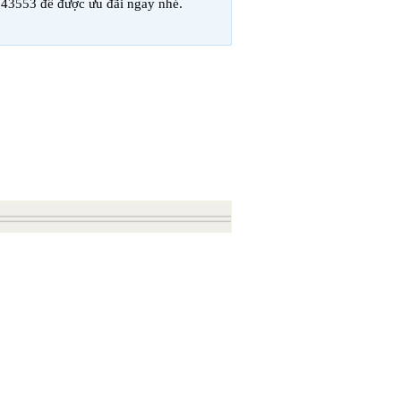
543553 để được ưu đãi ngay nhé.