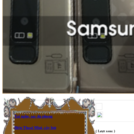
Tai nghe, sac du phong
Điện Thoại Mini, cây bút
( Lượt xem: )