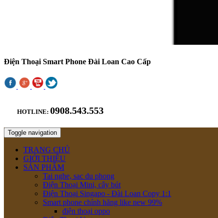
Điện Thoại Smart Phone Đài Loan Cao Cấp
0908.543.553
HOTLINE:
Toggle navigation
TRANG CHỦ
GIỚI THIỆU
SẢN PHẨM
Tai nghe, sac du phong
Điện Thoại Mini, cây bút
Điện Thoại Singapo - Đài Loan Copy 1:1
Smart phone chính hãng like new 99%
điện thoại oppo