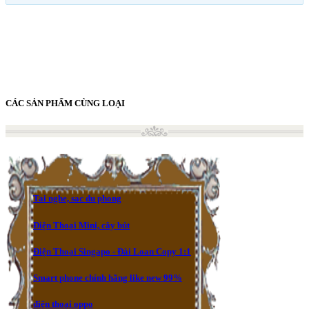
CÁC SẢN PHẨM CÙNG LOẠI
Tai nghe, sac du phong
Điện Thoại Mini, cây bút
Điện Thoại Singapo - Đài Loan Copy 1:1
Smart phone chính hãng like new 99%
điện thoại oppo