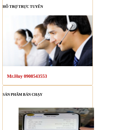
HỖ TRỢ TRỰC TUYẾN
Mr.Huy 0908543553
SẢN PHẨM BÁN CHẠY