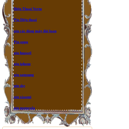
Điện Thoại Vertu
Pin Diện thoại
pin các dòng máy đài loan
Pin oppo
pin huawel
pin iphone
pin samsung
pin sky
pin xiaomi
pin motorola