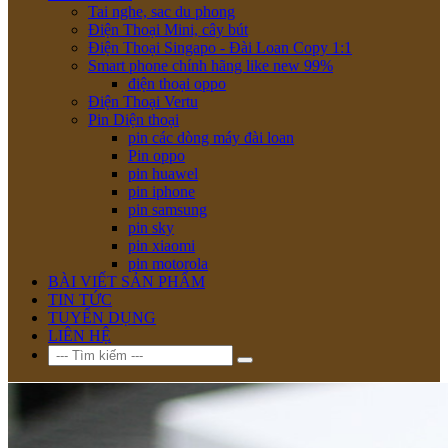
Tai nghe, sac du phong
Điện Thoại Mini, cây bút
Điện Thoại Singapo - Đài Loan Copy 1:1
Smart phone chính hãng like new 99%
điện thoại oppo
Điện Thoại Vertu
Pin Diện thoại
pin các dòng máy đài loan
Pin oppo
pin huawel
pin iphone
pin samsung
pin sky
pin xiaomi
pin motorola
BÀI VIẾT SẢN PHẨM
TIN TỨC
TUYỂN DỤNG
LIÊN HỆ