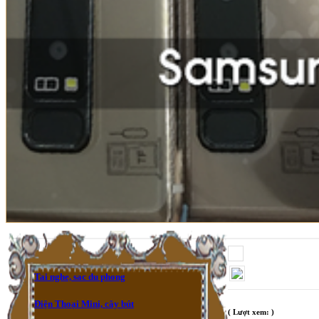
Tai nghe, sac du phong
Điện Thoại Mini, cây bút
( Lượt xem: )