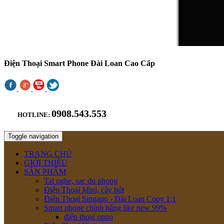
Điện Thoại Smart Phone Đài Loan Cao Cấp
0908.543.553
HOTLINE:
Toggle navigation
TRANG CHỦ
GIỚI THIỆU
SẢN PHẨM
Tai nghe, sac du phong
Điện Thoại Mini, cây bút
Điện Thoại Singapo - Đài Loan Copy 1:1
Smart phone chính hãng like new 99%
điện thoại oppo