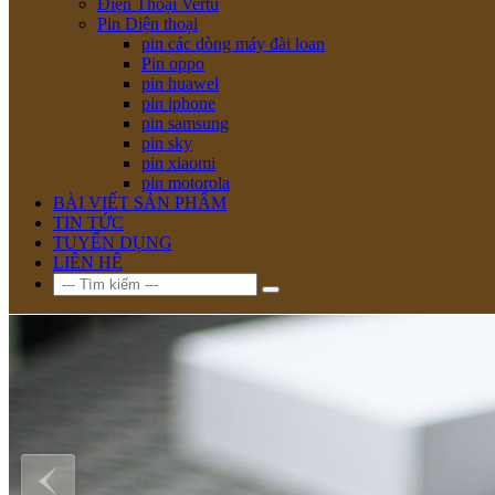
Điện Thoại Vertu
Pin Diện thoại
pin các dòng máy đài loan
Pin oppo
pin huawel
pin iphone
pin samsung
pin sky
pin xiaomi
pin motorola
BÀI VIẾT SẢN PHẨM
TIN TỨC
TUYỂN DỤNG
LIÊN HỆ