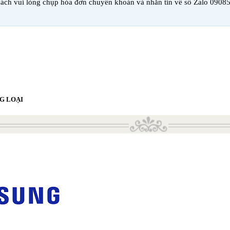
ách vui lòng chụp hóa đơn chuyển khoản và nhắn tin về số Zalo 0908
G LOẠI