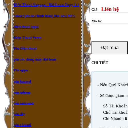
Điện Thoại Singapo - Đài Loan Copy 1:1
Liên hệ
Giá:
Smart phone chính hãng like new 99%
Mô tả:
điện thoại oppo
Điện Thoại Vertu
Đặt mua
Pin Diện thoại
pin các dòng máy đài loan
CHI TIẾT
Pin oppo
pin huawel
- Nếu Quý Khác
pin iphone
- Sẽ được giảm 
pin samsung
Số Tài Khoả
Chủ Tài khoả
pin sky
Chi Nhánh:
6
pin xiaomi