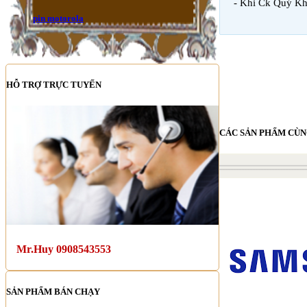
- Khi Ck Quý Kh
pin motorola
HỖ TRỢ TRỰC TUYẾN
CÁC SẢN PHẨM CÙN
Mr.Huy 0908543553
SẢN PHẨM BÁN CHẠY