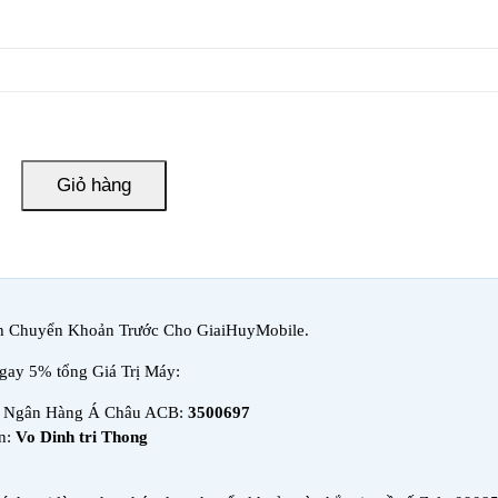
Giỏ hàng
h Chuyển Khoản Trước Cho GiaiHuyMobile.
ngay 5% tổng Giá Trị Máy:
n Ngân Hàng Á Châu ACB:
3500697
n:
Vo Dinh tri Thong