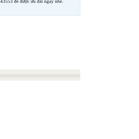
543553 để được ưu đãi ngay nhé.