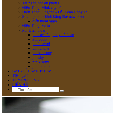
Tai nghe, sac du phong
Điện Thoại Mini, cây bút
Điện Thoại Singapo - Đài Loan Copy 1:1
Smart phone chính hãng like new 99%
điện thoại oppo
Điện Thoại Vertu
Pin Diện thoại
pin các dòng máy đài loan
Pin oppo
pin huawel
pin iphone
pin samsung
pin sky
pin xiaomi
pin motorola
BÀI VIẾT SẢN PHẨM
TIN TỨC
TUYỂN DỤNG
LIÊN HỆ